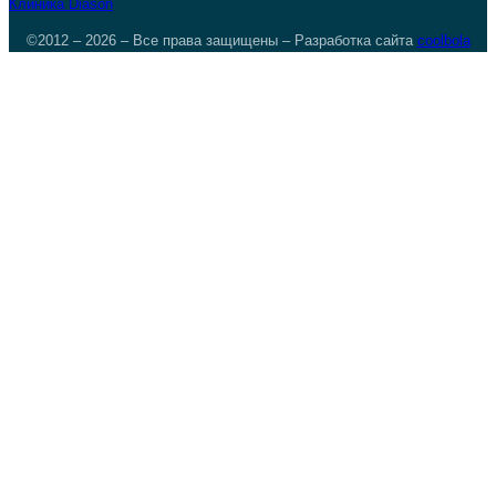
Клиника Diason
©2012 – 2026 – Все права защищены – Разработка сайта
coolbola